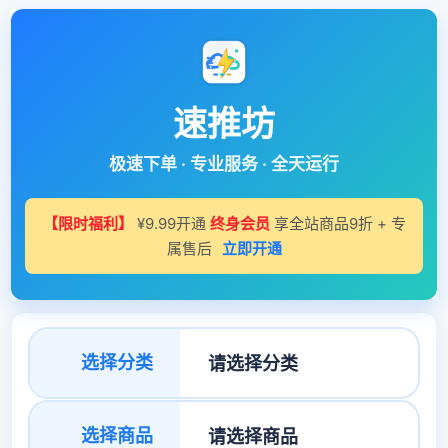
速推坊
极速下单 · 专业服务 · 全天运行
【限时福利】
¥9.99开通
终身会员
享全站商品9折 + 专
属售后
立即开通
选择分类
选择商品