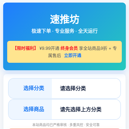
速推坊
极速下单 · 专业服务 · 全天运行
【限时福利】
¥9.99开通
终身会员
享全站商品9折 + 专
属售后
立即开通
选择分类
选择商品
本站商品均已严格审核 · 多重风控 · 安全可靠