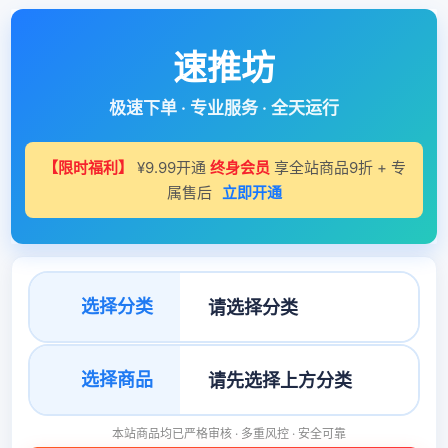
速推坊
极速下单 · 专业服务 · 全天运行
【限时福利】
¥9.99开通
终身会员
享全站商品9折 + 专
属售后
立即开通
选择分类
选择商品
本站商品均已严格审核 · 多重风控 · 安全可靠