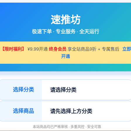
速推坊
极速下单 · 专业服务 · 全天运行
【限时福利】
¥9.99开通
终身会员
享全站商品9折 + 专属售后
立即
开通
选择分类
选择商品
本站商品均已严格审核 · 多重风控 · 安全可靠