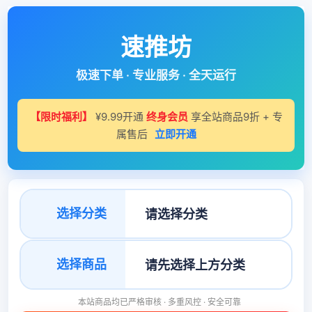
速推坊
极速下单 · 专业服务 · 全天运行
【限时福利】
¥9.99开通
终身会员
享全站商品9折 + 专
属售后
立即开通
选择分类
选择商品
本站商品均已严格审核 · 多重风控 · 安全可靠