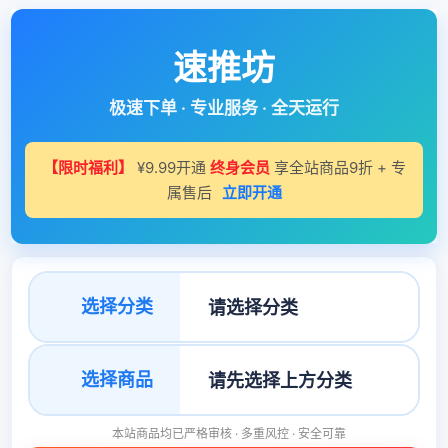
速推坊
极速下单 · 专业服务 · 全天运行
【限时福利】
¥9.99开通
终身会员
享全站商品9折 + 专
属售后
立即开通
选择分类
选择商品
本站商品均已严格审核 · 多重风控 · 安全可靠