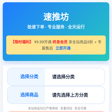
速推坊
极速下单 · 专业服务 · 全天运行
【限时福利】
¥9.99开通
终身会员
享全站商品9折 + 专
属售后
立即开通
选择分类
选择商品
本站商品均已严格审核 · 多重风控 · 安全可靠