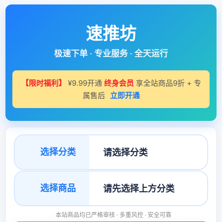
速推坊
极速下单 · 专业服务 · 全天运行
【限时福利】
¥9.99开通
终身会员
享全站商品9折 + 专
属售后
立即开通
选择分类
选择商品
本站商品均已严格审核 · 多重风控 · 安全可靠