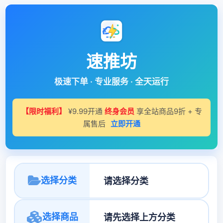
速推坊
极速下单 · 专业服务 · 全天运行
【限时福利】
¥9.99开通
终身会员
享全站商品9折 + 专
属售后
立即开通
选择分类
选择商品