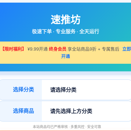
速推坊
极速下单 · 专业服务 · 全天运行
【限时福利】
¥9.99开通
终身会员
享全站商品9折 + 专属售后
立即
开通
选择分类
选择商品
本站商品均已严格审核 · 多重风控 · 安全可靠