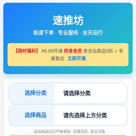
速推坊
极速下单 · 专业服务 · 全天运行
【限时福利】
¥9.99开通
终身会员
享全站商品9折 + 专
属售后
立即开通
选择分类
选择商品
本站商品均已严格审核 · 多重风控 · 安全可靠