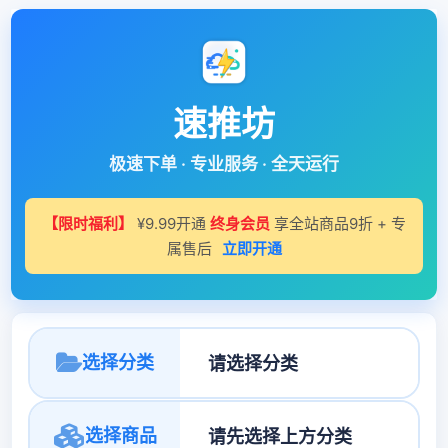
速推坊
极速下单 · 专业服务 · 全天运行
【限时福利】
¥9.99开通
终身会员
享全站商品9折 + 专
属售后
立即开通
选择分类
选择商品