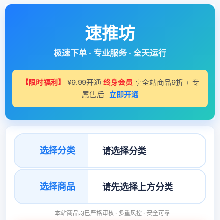
速推坊
极速下单 · 专业服务 · 全天运行
【限时福利】
¥9.99开通
终身会员
享全站商品9折 + 专
属售后
立即开通
选择分类
选择商品
本站商品均已严格审核 · 多重风控 · 安全可靠