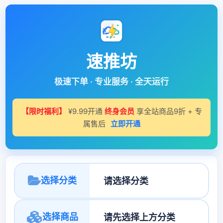
速推坊
极速下单 · 专业服务 · 全天运行
【限时福利】
¥9.99开通
终身会员
享全站商品9折 + 专
属售后
立即开通
选择分类
选择商品