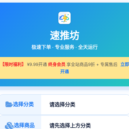
速推坊
极速下单 · 专业服务 · 全天运行
【限时福利】
¥9.99开通
终身会员
享全站商品9折 + 专属售后
立即
开通
选择分类
选择商品