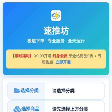
速推坊
极速下单 · 专业服务 · 全天运行
【限时福利】
¥9.99开通
终身会员
享全站商品9折 + 专
属售后
立即开通
选择分类
选择商品