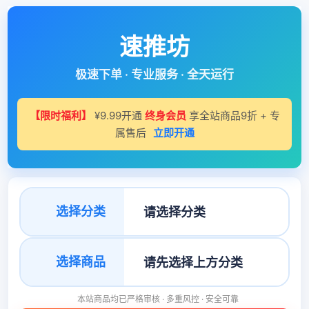
速推坊
极速下单 · 专业服务 · 全天运行
【限时福利】
¥9.99开通
终身会员
享全站商品9折 + 专
属售后
立即开通
选择分类
选择商品
本站商品均已严格审核 · 多重风控 · 安全可靠