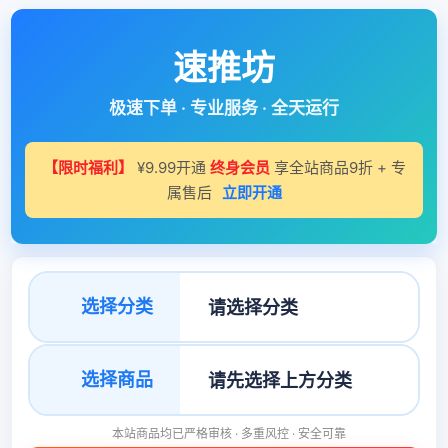
速推坊
极速下单 · 专业服务 · 全天运行
【限时福利】
¥9.99开通
终身会员
享全站商品9折 + 专
属售后
立即开通
选择分类
选择商品
本站商品均已严格审核 · 多重风控 · 安全可靠