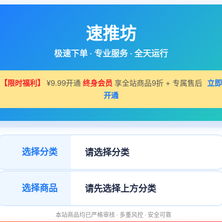
速推坊
极速下单 · 专业服务 · 全天运行
【限时福利】
¥9.99开通
终身会员
享全站商品9折 + 专属售后
立即
开通
选择分类
选择商品
本站商品均已严格审核 · 多重风控 · 安全可靠