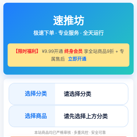
速推坊
极速下单 · 专业服务 · 全天运行
【限时福利】
¥9.99开通
终身会员
享全站商品9折 + 专
属售后
立即开通
选择分类
选择商品
本站商品均已严格审核 · 多重风控 · 安全可靠