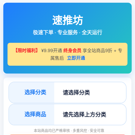
速推坊
极速下单 · 专业服务 · 全天运行
【限时福利】
¥9.99开通
终身会员
享全站商品9折 + 专
属售后
立即开通
选择分类
选择商品
本站商品均已严格审核 · 多重风控 · 安全可靠