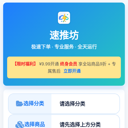
速推坊
极速下单 · 专业服务 · 全天运行
【限时福利】
¥9.99开通
终身会员
享全站商品9折 + 专
属售后
立即开通
选择分类
选择商品