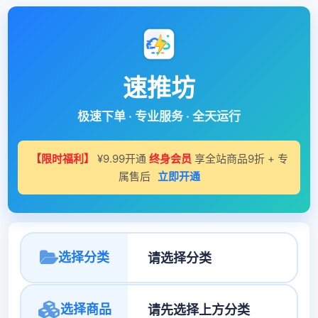
速推坊
极速下单 · 专业服务 · 全天运行
【限时福利】
¥9.99开通
终身会员
享全站商品9折 + 专
属售后
立即开通
选择分类
选择商品