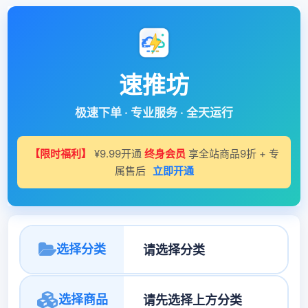
速推坊
极速下单 · 专业服务 · 全天运行
【限时福利】
¥9.99开通
终身会员
享全站商品9折 + 专
属售后
立即开通
选择分类
选择商品