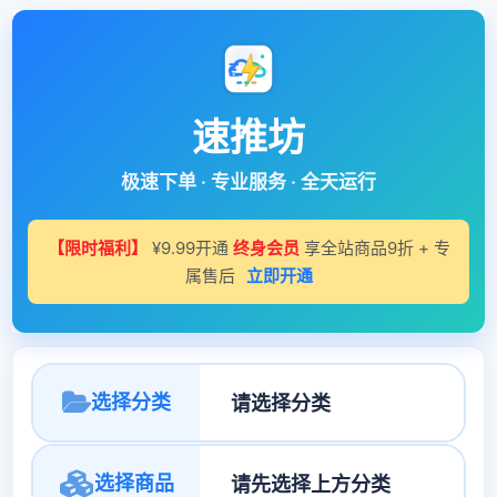
速推坊
极速下单 · 专业服务 · 全天运行
【限时福利】
¥9.99开通
终身会员
享全站商品9折 + 专
属售后
立即开通
选择分类
选择商品