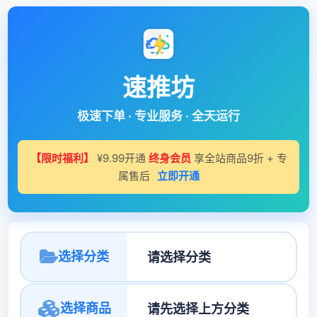
速推坊
极速下单 · 专业服务 · 全天运行
【限时福利】
¥9.99开通
终身会员
享全站商品9折 + 专
属售后
立即开通
选择分类
选择商品