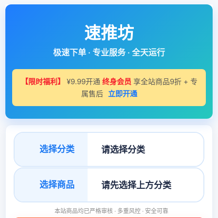
速推坊
极速下单 · 专业服务 · 全天运行
【限时福利】
¥9.99开通
终身会员
享全站商品9折 + 专
属售后
立即开通
选择分类
选择商品