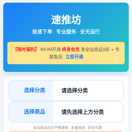
速推坊
极速下单 · 专业服务 · 全天运行
【限时福利】
¥9.99开通
终身会员
享全站商品9折 + 专
属售后
立即开通
选择分类
选择商品
本站商品均已严格审核 · 多重风控 · 安全可靠