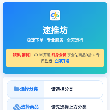
速推坊
极速下单 · 专业服务 · 全天运行
【限时福利】
¥9.99开通
终身会员
享全站商品9折 + 专
属售后
立即开通
选择分类
选择商品