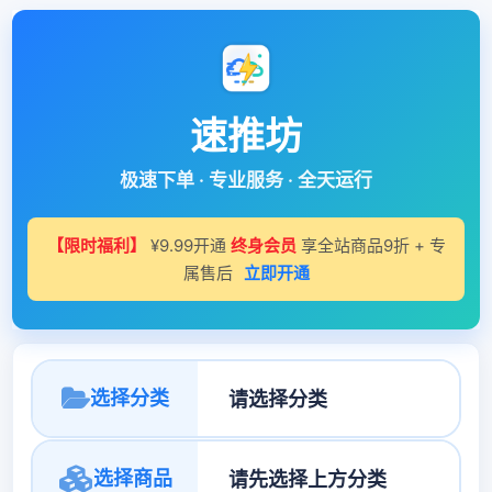
速推坊
极速下单 · 专业服务 · 全天运行
【限时福利】
¥9.99开通
终身会员
享全站商品9折 + 专
属售后
立即开通
选择分类
选择商品