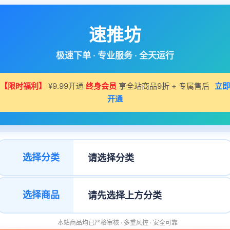
速推坊
极速下单 · 专业服务 · 全天运行
【限时福利】
¥9.99开通
终身会员
享全站商品9折 + 专属售后
立即
开通
选择分类
选择商品
本站商品均已严格审核 · 多重风控 · 安全可靠