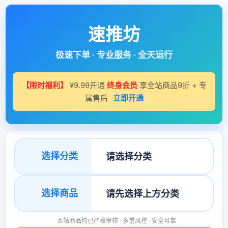
速推坊
极速下单 · 专业服务 · 全天运行
【限时福利】
¥9.99开通
终身会员
享全站商品9折 + 专
属售后
立即开通
选择分类
选择商品
本站商品均已严格审核 · 多重风控 · 安全可靠