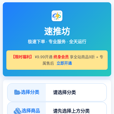
速推坊
极速下单 · 专业服务 · 全天运行
【限时福利】
¥9.99开通
终身会员
享全站商品9折 + 专
属售后
立即开通
选择分类
选择商品