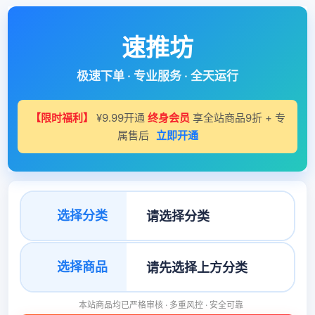
速推坊
极速下单 · 专业服务 · 全天运行
【限时福利】
¥9.99开通
终身会员
享全站商品9折 + 专
属售后
立即开通
选择分类
选择商品
本站商品均已严格审核 · 多重风控 · 安全可靠