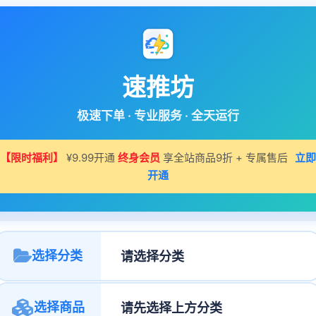
速推坊
极速下单 · 专业服务 · 全天运行
【限时福利】
¥9.99开通
终身会员
享全站商品9折 + 专属售后
立即
开通
选择分类
选择商品