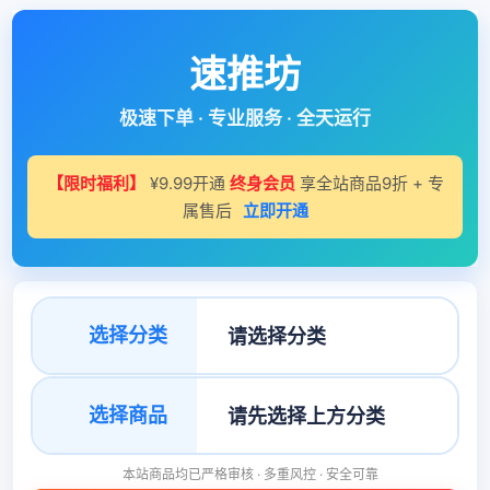
速推坊
极速下单 · 专业服务 · 全天运行
【限时福利】
¥9.99开通
终身会员
享全站商品9折 + 专
属售后
立即开通
选择分类
选择商品
本站商品均已严格审核 · 多重风控 · 安全可靠