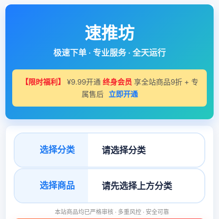
速推坊
极速下单 · 专业服务 · 全天运行
【限时福利】
¥9.99开通
终身会员
享全站商品9折 + 专
属售后
立即开通
选择分类
选择商品
本站商品均已严格审核 · 多重风控 · 安全可靠