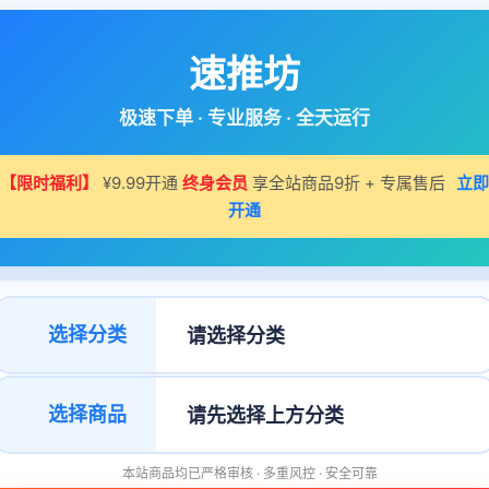
速推坊
极速下单 · 专业服务 · 全天运行
【限时福利】
¥9.99开通
终身会员
享全站商品9折 + 专属售后
立即
开通
选择分类
选择商品
本站商品均已严格审核 · 多重风控 · 安全可靠