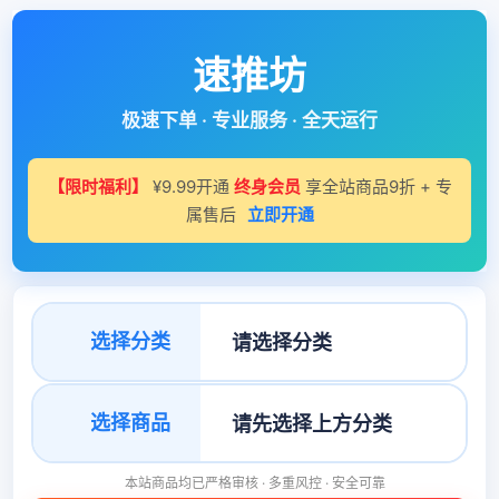
速推坊
极速下单 · 专业服务 · 全天运行
【限时福利】
¥9.99开通
终身会员
享全站商品9折 + 专
属售后
立即开通
选择分类
选择商品
本站商品均已严格审核 · 多重风控 · 安全可靠