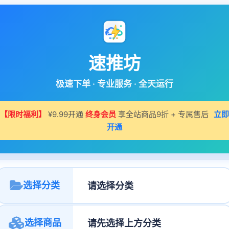
速推坊
极速下单 · 专业服务 · 全天运行
【限时福利】
¥9.99开通
终身会员
享全站商品9折 + 专属售后
立即
开通
选择分类
选择商品