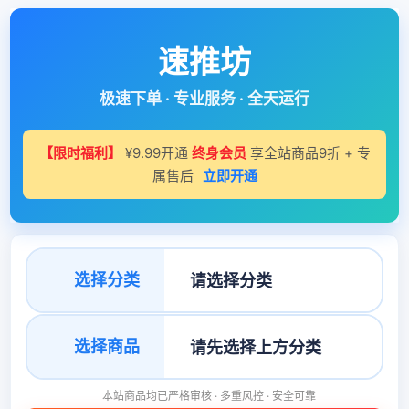
速推坊
极速下单 · 专业服务 · 全天运行
【限时福利】
¥9.99开通
终身会员
享全站商品9折 + 专
属售后
立即开通
选择分类
选择商品
本站商品均已严格审核 · 多重风控 · 安全可靠