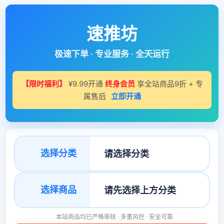
速推坊
极速下单 · 专业服务 · 全天运行
【限时福利】
¥9.99开通
终身会员
享全站商品9折 + 专
属售后
立即开通
选择分类
选择商品
本站商品均已严格审核 · 多重风控 · 安全可靠