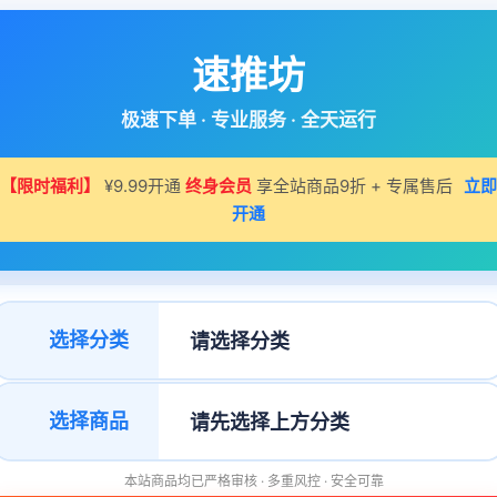
速推坊
极速下单 · 专业服务 · 全天运行
【限时福利】
¥9.99开通
终身会员
享全站商品9折 + 专属售后
立即
开通
选择分类
选择商品