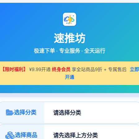
速推坊
极速下单 · 专业服务 · 全天运行
【限时福利】
¥9.99开通
终身会员
享全站商品9折 + 专属售后
立即
开通
选择分类
选择商品