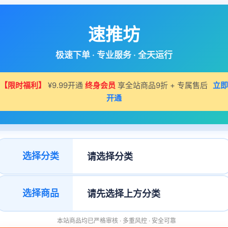
速推坊
极速下单 · 专业服务 · 全天运行
【限时福利】
¥9.99开通
终身会员
享全站商品9折 + 专属售后
立即
开通
选择分类
选择商品
本站商品均已严格审核 · 多重风控 · 安全可靠