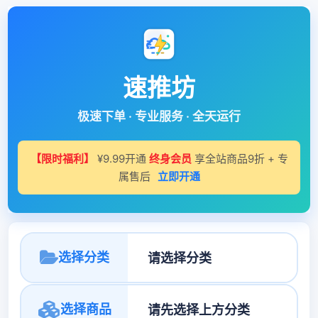
速推坊
极速下单 · 专业服务 · 全天运行
【限时福利】
¥9.99开通
终身会员
享全站商品9折 + 专
属售后
立即开通
选择分类
选择商品