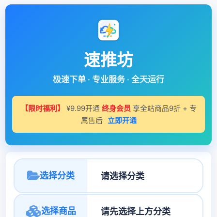
速推坊
极速下单 · 专业服务 · 全天运行
【限时福利】
¥9.99开通
终身会员
享全站商品9折 + 专
属售后
立即开通
选择分类
选择商品