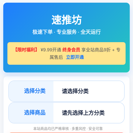
速推坊
极速下单 · 专业服务 · 全天运行
【限时福利】
¥9.99开通
终身会员
享全站商品9折 + 专
属售后
立即开通
选择分类
选择商品
本站商品均已严格审核 · 多重风控 · 安全可靠