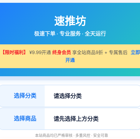
速推坊
极速下单 · 专业服务 · 全天运行
【限时福利】
¥9.99开通
终身会员
享全站商品9折 + 专属售后
立即
开通
选择分类
选择商品
本站商品均已严格审核 · 多重风控 · 安全可靠