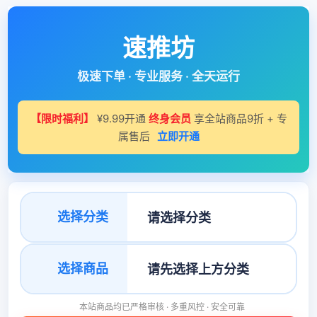
速推坊
极速下单 · 专业服务 · 全天运行
【限时福利】
¥9.99开通
终身会员
享全站商品9折 + 专
属售后
立即开通
选择分类
选择商品
本站商品均已严格审核 · 多重风控 · 安全可靠